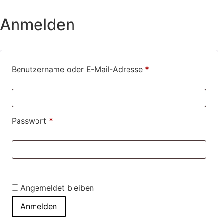
Zum
Inhalt
Anmelden
springen
Erforderlich
Benutzername oder E-Mail-Adresse
*
Erforderlich
Passwort
*
Angemeldet bleiben
Anmelden